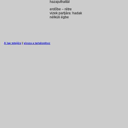
hazajuthattál
erdőbe – rétre
vizek partjára: hadak
nélküli égbe
A lap tetejére
|
vissza a tartalomhoz