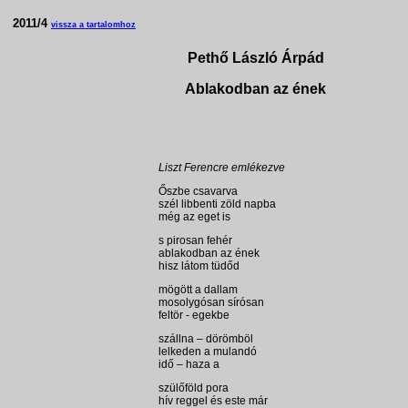
2011/4
vissza a tartalomhoz
Pethő László Árpád
Ablakodban az ének
Liszt Ferencre emlékezve
Őszbe csavarva
szél libbenti zöld napba
még az eget is
s pirosan fehér
ablakodban az ének
hisz látom tüdőd
mögött a dallam
mosolygósan sírósan
feltör - egekbe
szállna – dörömböl
lelkeden a mulandó
idő – haza a
szülőföld pora
hív reggel és este már